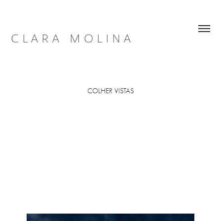
C L A R A   M O L I N A
COLHER VISTAS